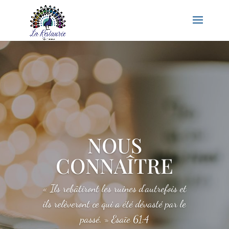
NOUS
CONNAÎTRE
« Ils rebâtiront les ruines d’autrefois et
ils relèveront ce qui a été dévasté par le
passé. » Esaïe 61:4